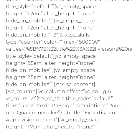
title_style=”default”][vc_empty_space
height=”1.2em” alter_height=”none”
hide_on_mobile=””][vc_empty_space
height=”1.2em” alter_height=”none”
hide_on_mobile=”1,3″][trx_sc_skills
type=”counter” color=”” max=”800000″
values=”%5B%7B%22title%22%3A%22livraisons
title_style=”default”][vc_empty_space
height=”2.5em” alter_height=”none”
hide_on_mobile=””][vc_empty_space
height=”2.5em” alter_height=”none”
hide_on_mobile=””][/trx_sc_content]
[/vc_column][vc_column offset=”vc_col-lg-6
vc_col-xs-12″][trx_sc_title title_style=”default”
title=”Grossiste de Prestige” description=”Pour
une Qualité Inégalée” subtitle=”Expertise en
Approvisionnement”][vc_empty_space
height=”1.7em” alter_height=”none”