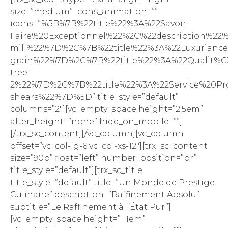
size=”medium” icons_animation=””
icons=”%5B%7B%22title%22%3A%22Savoir-
Faire%20Exceptionnel%22%2C%22description%22
mill%22%7D%2C%7B%22title%22%3A%22Luxurianc
grain%22%7D%2C%7B%22title%22%3A%22Qualit%
tree-
2%22%7D%2C%7B%22title%22%3A%22Service%20P
shears%22%7D%5D” title_style=”default”
columns=”2″][vc_empty_space height=”2.5em”
alter_height=”none” hide_on_mobile=””]
[/trx_sc_content][/vc_column][vc_column
offset=”vc_col-lg-6 vc_col-xs-12″][trx_sc_content
size=”90p” float=”left” number_position=”br”
title_style=”default”][trx_sc_title
title_style=”default” title=”Un Monde de Prestige
Culinaire” description=”Raffinement Absolu”
subtitle=”Le Raffinement à l’État Pur”]
[vc_empty_space height=”1.1em”