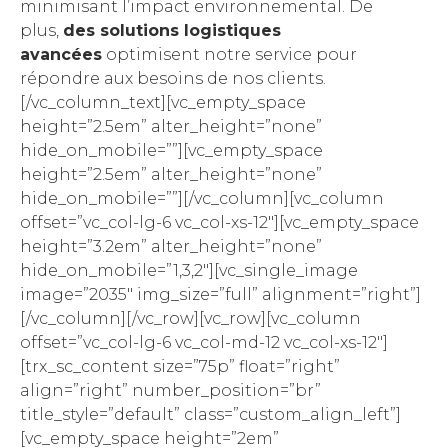
minimisant l’impact environnemental. De
plus,
des solutions logistiques
avancées
optimisent notre service pour
répondre aux besoins de nos clients.
[/vc_column_text][vc_empty_space
height=”2.5em” alter_height=”none”
hide_on_mobile=””][vc_empty_space
height=”2.5em” alter_height=”none”
hide_on_mobile=””][/vc_column][vc_column
offset=”vc_col-lg-6 vc_col-xs-12″][vc_empty_space
height=”3.2em” alter_height=”none”
hide_on_mobile=”1,3,2″][vc_single_image
image=”2035″ img_size=”full” alignment=”right”]
[/vc_column][/vc_row][vc_row][vc_column
offset=”vc_col-lg-6 vc_col-md-12 vc_col-xs-12″]
[trx_sc_content size=”75p” float=”right”
align=”right” number_position=”br”
title_style=”default” class=”custom_align_left”]
[vc_empty_space height=”2em”