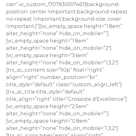
css=”.vc_custom_1707830597467{background-
position: center !important;background-repeat:
no-repeat !important;background-size: cover
!important;}”][vc_empty_space height=”1.8em”
alter_height=”none” hide_on_mobile=””]
[vc_empty_space height=”1.8em”
alter_height=”none” hide_on_mobile=”2″]
[vc_empty_space height=”3.6em”
alter_height=”none” hide_on_mobile=”1,3,2″]
[trx_sc_content size=”90p” float=”right”
align=”right” number_position=”br”
title_style=”default” class=”custom_align_left”]
[trx_sc_title title_style=”default”
title_align=”right” title=”Grossiste d’Excellence”]
[vc_empty_space height=”2.5em”
alter_height=”none” hide_on_mobile=””]
[vc_empty_space height=”0.8em”
alter_height=”none” hide_on_mobile=”1,3,2″]
[trx_sc_icons type=”extra” align=”right”