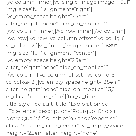
[vc_column_inner][vc_single_image image=”1951″
img_size=”full” alignment=”right”]
[vc_empty_space height=”2.5em”
alter_height=”none” hide_on_mobile=””]
[/vc_column_inner][/vc_row_inner][/vc_column]
[/vc_row][vc_row][vc_column offset=”vc_col-lg-6
vc_col-xs-12″][vc_single_image image=”1889″
img_size=”full” alignment=”center”]
[vc_empty_space height=”2.5em”
alter_height=”none” hide_on_mobile=””]
[/vc_column][vc_column offset=”vc_col-lg-6
vc_col-xs-12″][vc_empty_space height=”2.5em”
alter_height=”none” hide_on_mobile=”1,3,2″
el_class=”custom_hide”][trx_sc_title
title_style=”default” title=”Exploration de
l’Excellence” description=”Pourquoi Choisir
Notre Qualité?” subtitle=”45 ans d’expertise”
class=”custom_align_center”][vc_empty_space
height=”2.5em” alter_height=”none”