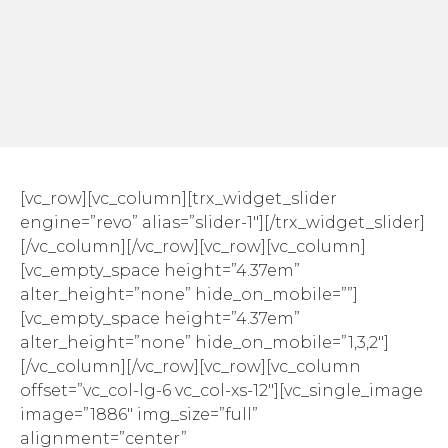
[vc_row][vc_column][trx_widget_slider
engine=”revo” alias=”slider-1″][/trx_widget_slider]
[/vc_column][/vc_row][vc_row][vc_column]
[vc_empty_space height=”4.37em”
alter_height=”none” hide_on_mobile=””]
[vc_empty_space height=”4.37em”
alter_height=”none” hide_on_mobile=”1,3,2″]
[/vc_column][/vc_row][vc_row][vc_column
offset=”vc_col-lg-6 vc_col-xs-12″][vc_single_image
image=”1886″ img_size=”full”
alignment=”center”