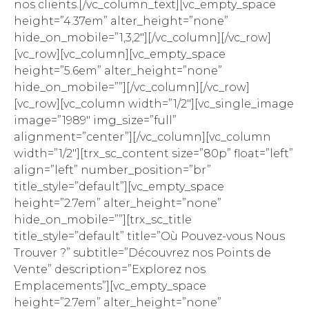
nos clients.[/vc_column_text][vc_empty_space
height=”4.37em” alter_height=”none”
hide_on_mobile=”1,3,2″][/vc_column][/vc_row]
[vc_row][vc_column][vc_empty_space
height=”5.6em” alter_height=”none”
hide_on_mobile=””][/vc_column][/vc_row]
[vc_row][vc_column width=”1/2″][vc_single_image
image=”1989″ img_size=”full”
alignment=”center”][/vc_column][vc_column
width=”1/2″][trx_sc_content size=”80p” float=”left”
align=”left” number_position=”br”
title_style=”default”][vc_empty_space
height=”2.7em” alter_height=”none”
hide_on_mobile=””][trx_sc_title
title_style=”default” title=”Où Pouvez-vous Nous
Trouver ?” subtitle=”Découvrez nos Points de
Vente” description=”Explorez nos
Emplacements”][vc_empty_space
height=”2.7em” alter_height=”none”