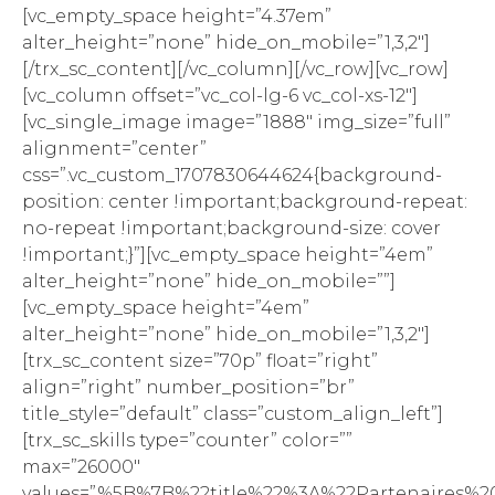
[vc_empty_space height=”4.37em”
alter_height=”none” hide_on_mobile=”1,3,2″]
[/trx_sc_content][/vc_column][/vc_row][vc_row]
[vc_column offset=”vc_col-lg-6 vc_col-xs-12″]
[vc_single_image image=”1888″ img_size=”full”
alignment=”center”
css=”.vc_custom_1707830644624{background-
position: center !important;background-repeat:
no-repeat !important;background-size: cover
!important;}”][vc_empty_space height=”4em”
alter_height=”none” hide_on_mobile=””]
[vc_empty_space height=”4em”
alter_height=”none” hide_on_mobile=”1,3,2″]
[trx_sc_content size=”70p” float=”right”
align=”right” number_position=”br”
title_style=”default” class=”custom_align_left”]
[trx_sc_skills type=”counter” color=””
max=”26000″
values=”%5B%7B%22title%22%3A%22Partenaire