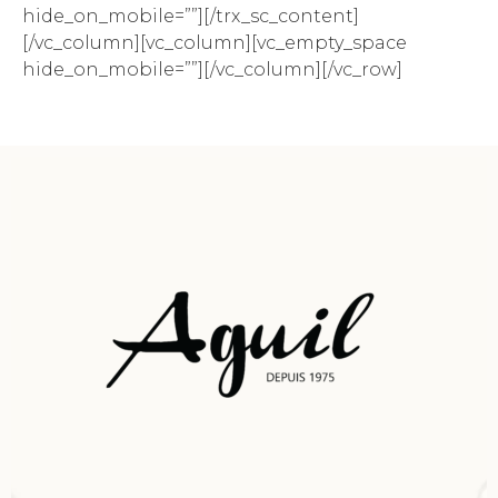
hide_on_mobile=””][/trx_sc_content]
[/vc_column][vc_column][vc_empty_space
hide_on_mobile=””][/vc_column][/vc_row]