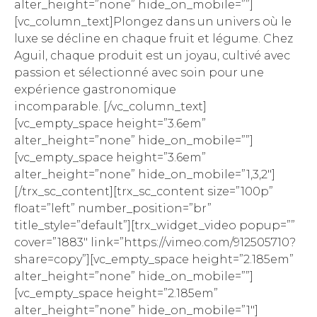
alter_height=”none” hide_on_mobile=””]
[vc_column_text]Plongez dans un univers où le
luxe se décline en chaque fruit et légume. Chez
Aguil, chaque produit est un joyau, cultivé avec
passion et sélectionné avec soin pour une
expérience gastronomique
incomparable.
[/vc_column_text]
[vc_empty_space height=”3.6em”
alter_height=”none” hide_on_mobile=””]
[vc_empty_space height=”3.6em”
alter_height=”none” hide_on_mobile=”1,3,2″]
[/trx_sc_content][trx_sc_content size=”100p”
float=”left” number_position=”br”
title_style=”default”][trx_widget_video popup=””
cover=”1883″ link=”https://vimeo.com/912505710?
share=copy”][vc_empty_space height=”2.185em”
alter_height=”none” hide_on_mobile=””]
[vc_empty_space height=”2.185em”
alter_height=”none” hide_on_mobile=”1″]